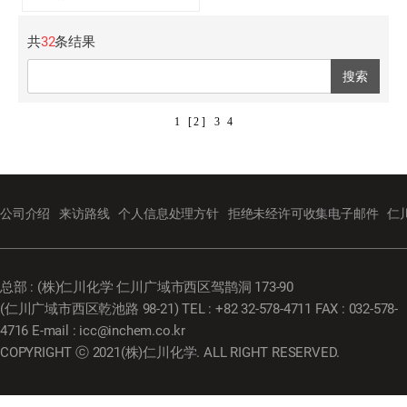
共
32
条结果
搜索
1
[ 2 ]
3
4
公司介绍
来访路线
个人信息处理方针
拒绝未经许可收集电子邮件
仁
总部 : (株)仁川化学 仁川广域市西区驾鹊洞 173-90
(仁川广域市西区乾池路 98-21) TEL : +82 32-578-4711 FAX : 032-578-
4716 E-mail : icc@inchem.co.kr
COPYRIGHT ⓒ 2021(株)仁川化学. ALL RIGHT RESERVED.