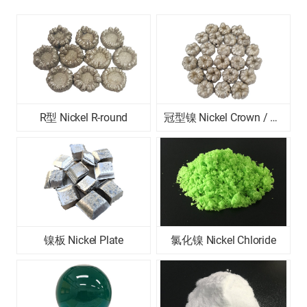
R型 Nickel R-round
冠型镍 Nickel Crown / Nickel D-crown
镍板 Nickel Plate
氯化镍 Nickel Chloride