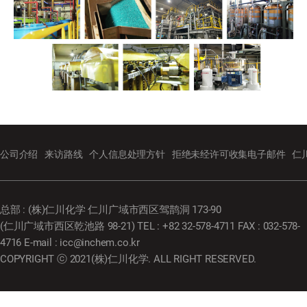
公司介绍
来访路线
个人信息处理方针
拒绝未经许可收集电子邮件
仁
总部 : (株)仁川化学 仁川广域市西区驾鹊洞 173-90
(仁川广域市西区乾池路 98-21) TEL : +82 32-578-4711 FAX : 032-578-
4716 E-mail : icc@inchem.co.kr
COPYRIGHT ⓒ 2021(株)仁川化学. ALL RIGHT RESERVED.