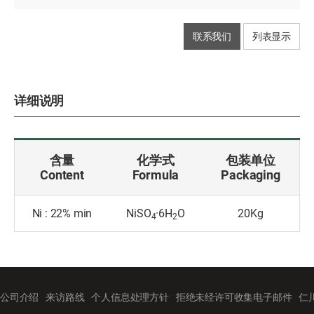
联系我们
列表显示
详细说明
含量
化学式
包装单位
Content
Formula
Packaging
Ni : 22% min
NiSO
·6H
O
20Kg
4
2
公司介绍
来访路线
个人信息处理方针
拒绝未经许可收集电子邮件
仁