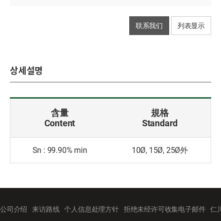
联系我们
列表显示
상세설명
含量
規格
Content
Standard
Sn : 99.90% min
10Ø, 15Ø, 25Ø外
公司介绍
来访路线
个人信息处理方针
拒绝未经许可收集电子邮件
仁